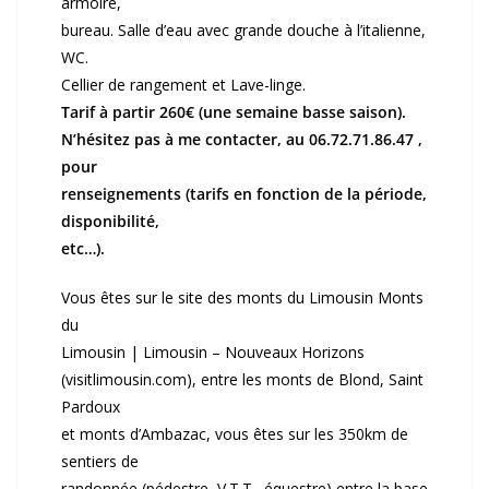
armoire,
bureau. Salle d’eau avec grande douche à l’italienne,
WC.
Cellier de rangement et Lave-linge.
Tarif à partir 260€ (une semaine basse saison).
N’hésitez pas à me contacter, au 06.72.71.86.47 ,
pour
renseignements (tarifs en fonction de la période,
disponibilité,
etc…).
Vous êtes sur le site des monts du Limousin Monts
du
Limousin | Limousin – Nouveaux Horizons
(visitlimousin.com), entre les monts de Blond, Saint
Pardoux
et monts d’Ambazac, vous êtes sur les 350km de
sentiers de
randonnée (pédestre, V.T.T., équestre) entre la base